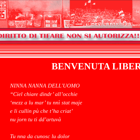
BENVENUTA LIBE
NINNA NANNA DELL'UOMO
“Ciel chiare dindr’ all’occhie
‘mezz a lu mar’ tu nnì stat maje
e li cullin pù che t’ha criat’
nu jorn tu ti dd’artuvà
Tu nna da cunosc lu dolor