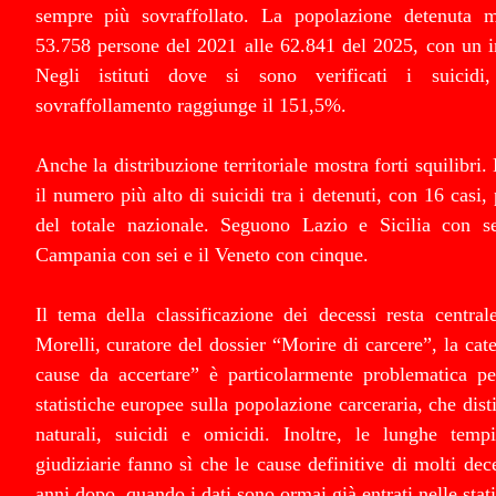
sempre più sovraffollato. La popolazione detenuta m
53.758 persone del 2021 alle 62.841 del 2025, con un 
Negli istituti dove si sono verificati i suicidi
sovraffollamento raggiunge il 151,5%.
Anche la distribuzione territoriale mostra forti squilibri
il numero più alto di suicidi tra i detenuti, con 16 casi,
del totale nazionale. Seguono Lazio e Sicilia con se
Campania con sei e il Veneto con cinque.
Il tema della classificazione dei decessi resta centra
Morelli, curatore del dossier “Morire di carcere”, la cat
cause da accertare” è particolarmente problematica pe
statistiche europee sulla popolazione carceraria, che dis
naturali, suicidi e omicidi. Inoltre, le lunghe tempi
giudiziarie fanno sì che le cause definitive di molti dec
anni dopo, quando i dati sono ormai già entrati nelle statis