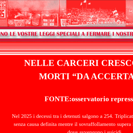
NELLE CARCERI CRESC
MORTI “DA ACCERT
FONTE:osservatorio repress
Nel 2025 i decessi tra i detenuti salgono a 254. Triplica
senza causa definita mentre il sovraffollamento supera i
dove avvengono i suicidi.