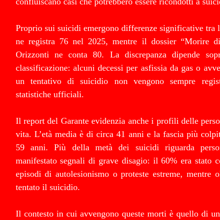
confluiscano casi che potrebbero essere ricondotti a suici
Proprio sui suicidi emergono differenze significative tra l
ne registra 76 nel 2025, mentre il dossier “Morire di 
Orizzonti ne conta 80. La discrepanza dipende sopra
classificazione: alcuni decessi per asfissia da gas o avv
un tentativo di suicidio non vengono sempre regist
statistiche ufficiali.
Il report del Garante evidenzia anche i profili delle perso
vita. L’età media è di circa 41 anni e la fascia più colpit
59 anni. Più della metà dei suicidi riguarda pers
manifestato segnali di grave disagio: il 60% era stato c
episodi di autolesionismo o proteste estreme, mentre o
tentato il suicidio.
Il contesto in cui avvengono queste morti è quello di un