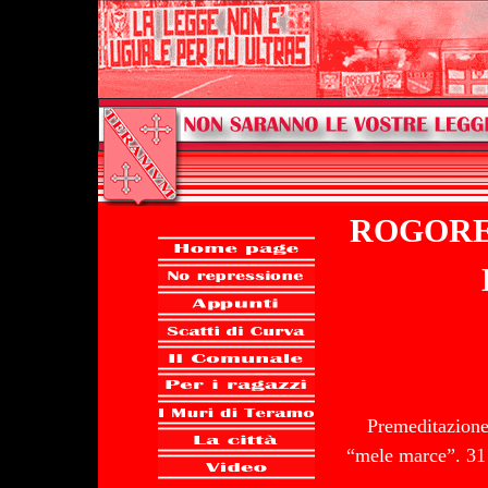
ROGORE
Premeditazione,
“mele marce”. 31 