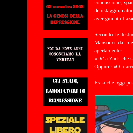
concussione, spacc
depistaggio, calu
aver guidato l’az
Secondo le testi
Mansouri da mes
apertamente:
«Di’ a Zack che 
Oppure: «O ti arr
Frasi che oggi pes