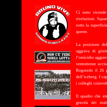
Ci sono vicende
rivelazioni. Squa
sotto la superfic
queste.
La posizione del
aggrava di gior
l’omicidio aggrav
ventottenne uccis
Rogoredo il 26 g
dell’iceberg. I c
i colleghi coinvol
Il quadro che em
gravità dei reat