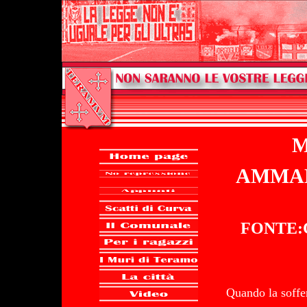
M
AMMAN
FONTE:Co
Quando la soffer