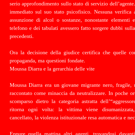
serio approfondimento sullo stato di servizio dell’agent
immediato sul suo stato psicofisico. Nessuna verifica 
assunzione di alcol o sostanze, nonostante elementi em
telefono e dei tabulati avessero fatto sorgere dubbi sulla
precedenti.
Ora la decisione della giudice certifica che quelle co
propaganda, ma questioni fondate.
Moussa Diarra e la gerarchia delle vite
Moussa Diarra era un giovane migrante nero, fragile, m
raccontato come minaccia da neutralizzare. In poche or
scomparso dietro la categoria astratta dell’“aggresso
ritorna ogni volta: la vittima viene disumanizzata,
cancellato, la violenza istituzionale resa automatica e nec
Eppure quella mattina altri agenti, trovandosi davant