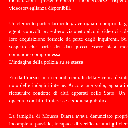
dichiarazioni presenterebbero incongruenze rispet
videosorveglianza disponibili.
Un elemento particolarmente grave riguarda proprio la ges
agenti coinvolti avrebbero visionato alcuni video circola
loro acquisizione formale da parte degli inquirenti. Su 
sospetto che parte dei dati possa essere stata modi
comunque compromessa.
L’indagine della polizia su sé stessa
Fin dall’inizio, uno dei nodi centrali della vicenda è st
noto delle indagini interne. Ancora una volta, apparati 
ricostruire condotte di altri apparati dello Stato. U
opacità, conflitti d’interesse e sfiducia pubblica.
La famiglia di Moussa Diarra aveva denunciato propri
incompleta, parziale, incapace di verificare tutti gli ele