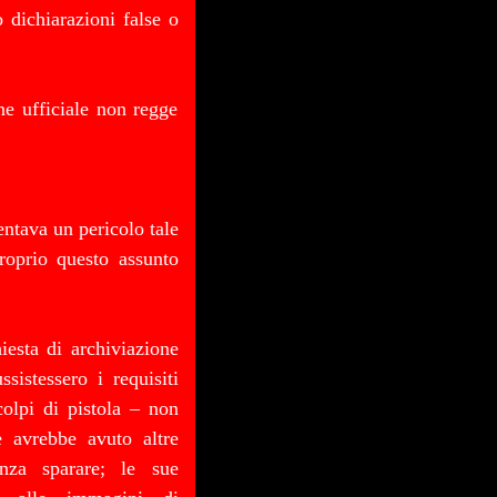
o dichiarazioni false o
ne ufficiale non regge
ntava un pericolo tale
roprio questo assunto
iesta di archiviazione
sistessero i requisiti
colpi di pistola – non
e avrebbe avuto altre
senza sparare; le sue