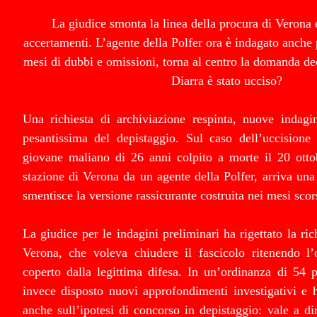
La giudice smonta la linea della procura di Verona e
accertamenti. L’agente della Polfer ora è indagato anche
mesi di dubbi e omissioni, torna al centro la domanda d
Diarra è stato ucciso?
Una richiesta di archiviazione respinta, nuove indagi
pesantissima del depistaggio. Sul caso dell’uccisione
giovane maliano di 26 anni colpito a morte il 20 otto
stazione di Verona da un agente della Polfer, arriva una 
smentisce la versione rassicurante costruita nei mesi scor
La giudice per le indagini preliminari ha rigettato la ric
Verona, che voleva chiudere il fascicolo ritenendo l’o
coperto dalla legittima difesa. In un’ordinanza di 54 p
invece disposto nuovi approfondimenti investigativi e 
anche sull’ipotesi di concorso in depistaggio: vale a dir