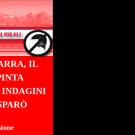
ARRA, IL
PINTA
 INDAGINI
SPARÒ
sione