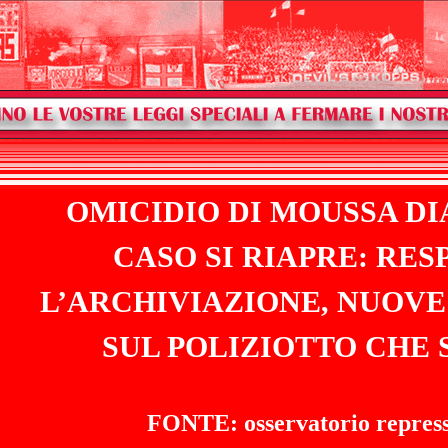
OMICIDIO DI MOUSSA DI
CASO SI RIAPRE: RES
L’ARCHIVIAZIONE, NUOVE
SUL POLIZIOTTO CHE 
FONTE: osservatorio repres