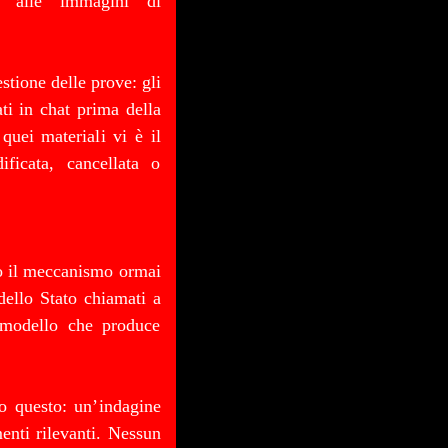
to alle immagini di
tione delle prove: gli
ti in chat prima della
quei materiali vi è il
ficata, cancellata o
ato il meccanismo ormai
dello Stato chiamati a
n modello che produce
o questo: un’indagine
menti rilevanti. Nessun