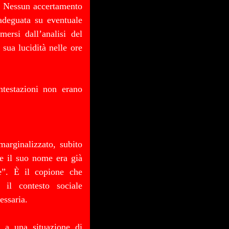
e. Nessun accertamento
adeguata su eventuale
ersi dall’analisi del
 sua lucidità nelle ore
ntestazioni non erano
arginalizzato, subito
e il suo nome era già
re”. È il copione che
 il contesto sociale
essaria.
i a una situazione di