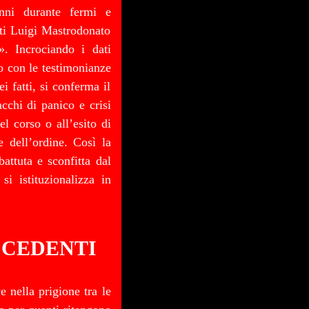
nni durante fermi e
iti Luigi Mastrodonato
». Incrociando i dati
o con le testimonianze
i fatti, si conferma il
acchi di panico e crisi
l corso o all’esito di
e dell’ordine. Così la
attuta e sconfitta dal
i istituzionalizza in
CCEDENTI
 nella prigione tra le