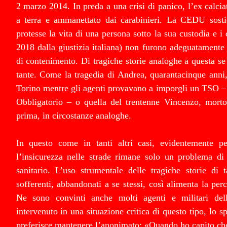
2 marzo 2014. In preda a una crisi di panico, l’ex calcia
a terra e ammanettato dai carabinieri. La CEDU sost
protesse la vita di una persona sotto la sua custodia e i c
2018 dalla giustizia italiana) non furono adeguatamente 
di contenimento. Di tragiche storie analoghe a questa se
tante. Come la tragedia di Andrea, quarantacinque anni
Torino mentre gli agenti provavano a imporgli un TSO –
Obbligatorio – o quella del trentenne Vincenzo, mort
prima, in circostanze analoghe.
In questo come in tanti altri casi, evidentemente p
l’insicurezza nelle strade rimane solo un problema di
sanitario. L’uso strumentale delle tragiche storie di t
sofferenti, abbandonati a se stessi, così alimenta la per
Ne sono convinti anche molti agenti e militari de
intervenuto in una situazione critica di questo tipo, lo s
preferisce mantenere l’anonimato: «Quando ho capito che