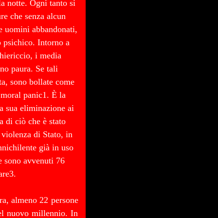
la notte. Ogni tanto si
re che senza alcun
e uomini abbandonati,
o psichico. Intorno a
hiericcio, i media
no paura. Se tali
ta, sono bollate come
 moral panic1. È la
la sua eliminazione ai
 di ciò che è stato
 violenza di Stato, in
nnichilente già in uso
ne sono avvenuti 76
are3.
erra, almeno 22 persone
el nuovo millennio. In