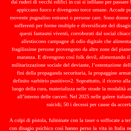
dai ruderi di vecchi edifici in cui si infilano per passare 
appiccano fuoco e divengono torce umane. Accade pu
movente pugnalino estranei o persone care. Sono donne 
sofferenti per forme multiple e diversificate del disagi
questi fantasmi viventi, corroborati dal social chiacc
allestiscono campagne di odio digitale che alimenta
fragilissime persone provengono da altre zone del piane
maranza. E divengono così folk devil, alimentando il
militarizzazione sociale del deviante, l’ostentazione del
fini della propaganda securitaria, la propaggine armata
definito «arbitrio punitivo»2. Soprattutto, il ricorso alla
luogo della cura, materializza nelle strade la modalità a
all’interno delle carceri. Nel 2025 nelle galere italia
suicidi; 50 i decessi per cause da accert
A colpi di pistola, fulminate con la taser o soffocate a t
con disagio psichico così hanno perso la vita in Italia n