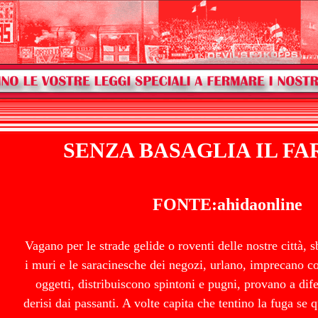
SENZA BASAGLIA IL FA
FONTE:ahidaonline
Vagano per le strade gelide o roventi delle nostre città, s
i muri e le saracinesche dei negozi, urlano, imprecano co
oggetti, distribuiscono spintoni e pugni, provano a di
derisi dai passanti. A volte capita che tentino la fuga se 