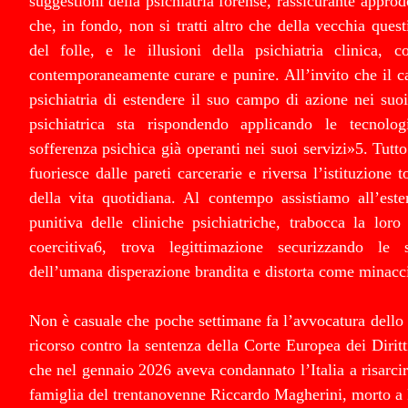
suggestioni della psichiatria forense, rassicurante appro
che, in fondo, non si tratti altro che della vecchia quest
del folle, e le illusioni della psichiatria clinica, 
contemporaneamente curare e punire. All’invito che il ca
psichiatria di estendere il suo campo di azione nei suoi t
psichiatrica sta rispondendo applicando le tecnolog
sofferenza psichica già operanti nei suoi servizi»5. Tutt
fuoriesce dalle pareti carcerarie e riversa l’istituzione 
della vita quotidiana. Al contempo assistiamo all’este
punitiva delle cliniche psichiatriche, trabocca la loro
coercitiva6, trova legittimazione securizzando le s
dell’umana disperazione brandita e distorta come minacci
Non è casuale che poche settimane fa l’avvocatura dello 
ricorso contro la sentenza della Corte Europea dei Dir
che nel gennaio 2026 aveva condannato l’Italia a risarci
famiglia del trentanovenne Riccardo Magherini, morto a F