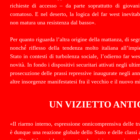
richieste di accesso – da parte soprattutto di giovani
comatoso. E nel deserto, la logica del far west inevita
non matura una resistenza dal basso».
Per quanto riguarda l’altra origine della mattanza, di segn
nonché́ riflesso della tendenza molto italiana all’imp
Stato in contesti di turbolenza sociale, l’odierno far we
novità. In fondo i dispositivi securitari attivati negli ulti
prosecuzione delle prassi repressive inaugurate negli ann
altre insorgenze manifestatesi fra il vecchio e il nuovo m
UN VIZIETTO ANTI
«Il riarmo interno, espressione onnicomprensiva delle tr
è dunque una reazione globale dello Stato e delle classi a