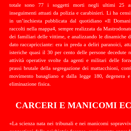
totale sono 77 i soggetti morti negli ultimi 25 a
inseguimenti attuati da polizia e carabinieri. Li ha cens
in un’inchiesta pubblicata dal quotidiano «Il Domani
raccolti nella mappa4, sempre realizzata da Mastrodonat
dei familiari delle vittime, e analizzando le dinamiche de
dato raccapricciante: era in preda a deliri paranoici, att
isteriche quasi il 30 per cento delle persone decedute ne
attività operative svolte da agenti e militari delle forz
prassi brutale della segregazione dei mattacchioni, comb
movimento basagliano e dalla legge 180, degenera e s
eliminazione fisica.
CARCERI E MANICOMI E
«La scienza nata nei tribunali e nei manicomi sopravvive