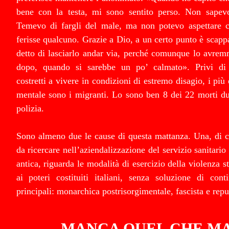
bene con la testa, mi sono sentito perso. Non sape
Temevo di fargli del male, ma non potevo aspettare
ferisse qualcuno. Grazie a Dio, a un certo punto è scappa
detto di lasciarlo andar via, perché comunque lo avrem
dopo, quando si sarebbe un po’ calmato». Privi di r
costretti a vivere in condizioni di estremo disagio, i più 
mentale sono i migranti. Lo sono ben 8 dei 22 morti du
polizia.
Sono almeno due le cause di questa mattanza. Una, di ca
da ricercare nell’aziendalizzazione del servizio sanitario 
antica, riguarda le modalità di esercizio della violenza s
ai poteri costituiti italiani, senza soluzione di cont
principali: monarchica postrisorgimentale, fascista e rep
MANCA QUEL CHE M