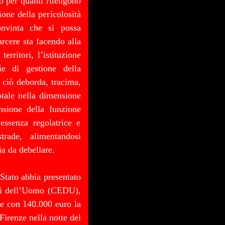
do per quanti ritengono
ione della pericolosità
convinta che si possa
rcere sta facendo alla
erritori, l’istituzione
ie di gestione della
o ciò deborda, tracima,
totale nella dimensione
nsione della funzione
 essenza regolatrice e
trade, alimentandosi
a da debellare.
Stato abbia presentato
itti dell’Uomo (CEDU),
re con 140.000 euro la
irenze nella notte del