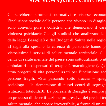
Ci sarebbero strumenti normativi e risorse econom
l’inclusione sociale delle persone che vivono un disagio 
sono convinti pure i collettivi che denunciano il carat
violenza psichiatrica7 e gli studiosi che analizzano l
della legge Basaglia8 e del Budget di Salute nelle region
«I tagli alla spesa e la carenza di personale hanno p
vistosissima i servizi di salute mentale territoriale. (
centri di salute mentale del paese sono sottoutilizzati o u
ambulatori o dispensari di terapie farmacologiche (…)»
attua progetti di vita personalizzati per l’inclusione so
persone fragili. «Sta passando sotto traccia – spie
sociologo – la riemersione di nuovi centri di segrega
istituzioni totaloidi10. La profezia di Basaglia è sempre p
un processo di desertificazione progressiva dei presidi terr
salute mentale, che appare irreversibile, a fronte di un 