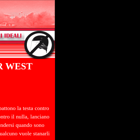
R WEST
battono la testa contro
ntro il nulla, lanciano
fendersi quando sono
qualcuno vuole stanarli