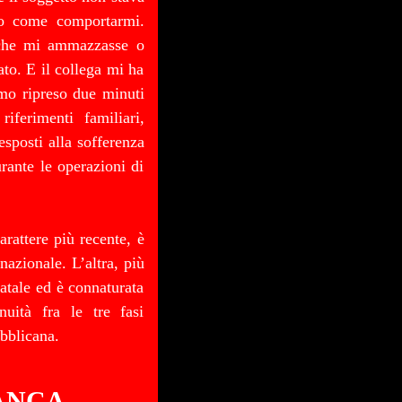
vo come comportarmi.
 che mi ammazzasse o
to. E il collega mi ha
mo ripreso due minuti
iferimenti familiari,
esposti alla sofferenza
rante le operazioni di
rattere più recente, è
nazionale. L’altra, più
tatale ed è connaturata
inuità fra le tre fasi
ubblicana.
ANCA