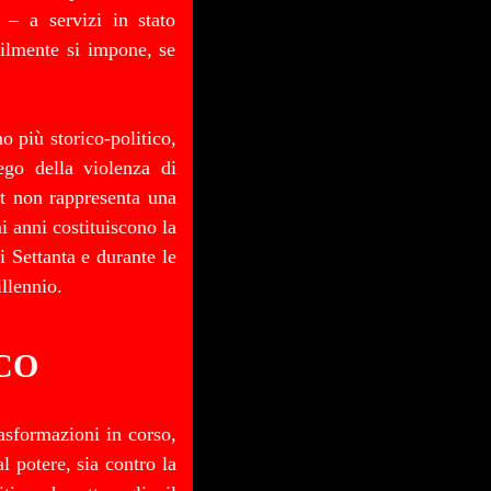
 – a servizi in stato
bilmente si impone, se
o più storico-politico,
iego della violenza di
st non rappresenta una
mi anni costituiscono la
i Settanta e durante le
illennio.
CO
asformazioni in corso,
l potere, sia contro la