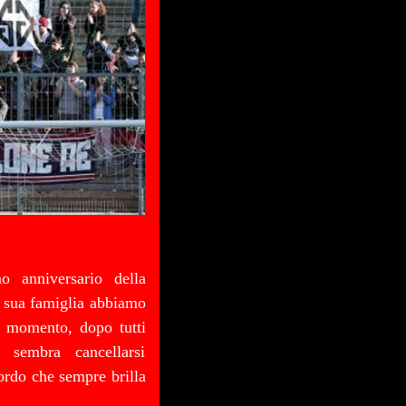
o anniversario della
a sua famiglia abbiamo
o momento, dopo tutti
 sembra cancellarsi
cordo che sempre brilla