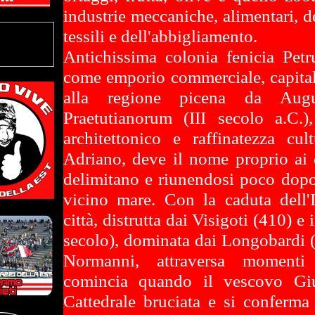
industrie meccaniche, alimentari, d
tessili e dell'abbigliamento.
Antichissima colonia fenicia Petru
come emporio commerciale, capitale
alla regione picena da Aug
Praetutianorum (III secolo a.C.)
architettonico e raffinatezza cult
Adriano, deve il nome proprio ai 
delimitano e riunendosi poco dopo 
vicino mare. Con la caduta dell
città, distrutta dai Visigoti (410) e
secolo), dominata dai Longobardi (
Normanni, attraversa momenti d
comincia quando il vescovo Giul
Cattedrale bruciata e si conferma