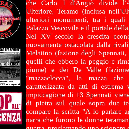
che Carlo I d'Angiò divide l'
Ulteriore, Teramo (inclusa nell'Ult
ulteriori monumenti, tra i quali
Palazzo Vescovile e il portale dell
Nel XV secolo la crescita econo
nuovamente ostacolata dalla rivali
Melatino (fazione degli Spennati, 
quelli che ebbero la peggio e rim
piume) e dei De Valle (fazion
"mazzaclocca", la mazza che
caratterizzata da atti di estrema 
impiccagione di 13 Spennati vien
di pietra sul quale sopra due te
compare la scritta "A lo parlare 
narra che furono le donne teramane
guerra, proclamando uno sciopero de